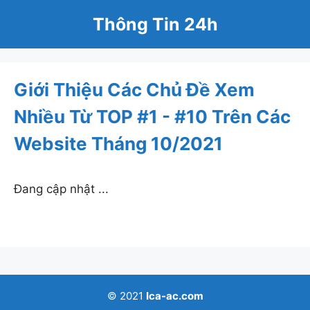
Skip
Thông Tin 24h
to
content
Giới Thiệu Các Chủ Đề Xem
Nhiều Từ TOP #1 - #10 Trên Các
Website Tháng 10/2021
Đang cập nhật ...
Xem thêm
Xem thêm
Xem thêm
© 2021
Ica-ac.com
Xem thêm