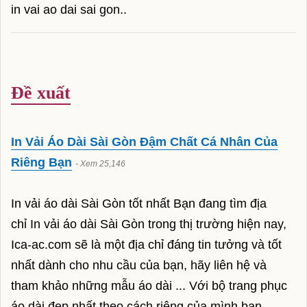
in vai ao dai sai gon..
Hotline: 0946.623.537
giường spa
giường gội đầu
Đề xuất
máy soi da
máy xông mặt
In Vải Áo Dài Sài Gòn Đậm Chất Cá Nhân Của
máy triệt lông
Riêng Bạn
- Xem 25,146
ghế massage foot
In vải áo dài Sài Gòn tốt nhất Bạn đang tìm địa
máy hút mụn
chỉ In vải áo dài Sài Gòn trong thị trường hiện nay,
máy điện di
Ica-ac.com sẽ là một địa chỉ đáng tin tưởng và tốt
nhất dành cho nhu cầu của bạn, hãy liên hệ và
vi kim tảo biển
tham khảo những mẫu áo dài ... Với bộ trang phục
cây nặn mụn
áo dài đẹp nhất theo cách riêng của mình bạn