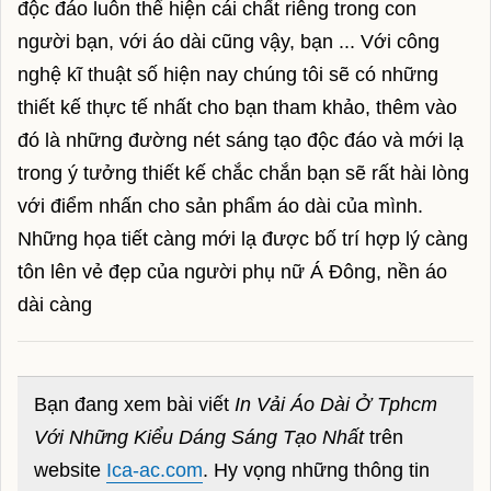
độc đáo luôn thể hiện cái chất riêng trong con
tôm hùm
người bạn, với áo dài cũng vậy, bạn ... Với công
tôm càng xanh
nghệ kĩ thuật số hiện nay chúng tôi sẽ có những
thiết kế thực tế nhất cho bạn tham khảo, thêm vào
ốc vòi voi
đó là những đường nét sáng tạo độc đáo và mới lạ
sá sùng
trong ý tưởng thiết kế chắc chắn bạn sẽ rất hài lòng
bào ngư
với điểm nhấn cho sản phẩm áo dài của mình.
Những họa tiết càng mới lạ được bố trí hợp lý càng
hải sâm
tôn lên vẻ đẹp của người phụ nữ Á Đông, nền áo
cua cốm
dài càng
cá anh vũ
tôm mũ ni
Bạn đang xem bài viết
In Vải Áo Dài Ở Tphcm
tôm sú biển
Với Những Kiểu Dáng Sáng Tạo Nhất
trên
website
Ica-ac.com
. Hy vọng những thông tin
tôm tích