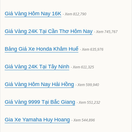
kem chống nắng ohui
Giá Vàng Hôm Nay 16K
- Xem 812,790
sữa rửa mặt ohui
ohui the first
Giá Vàng 24K Tại Cần Thơ Hôm Nay
- Xem 745,767
mỹ phẩm whoo
Bảng Giá Xe Honda Khâm Huế
- Xem 635,976
son whoo
rong nho tươi
Giá Vàng 24K Tại Tây Ninh
- Xem 611,325
hải sản tươi sống
Giá Vàng Hôm Nay Hải Hồng
- Xem 599,940
mỹ phẩm ohui
Giá Vàng 9999 Tại Bắc Giang
thiết bị spa
- Xem 551,232
Gia Xe Yamaha Huy Hoang
- Xem 544,896