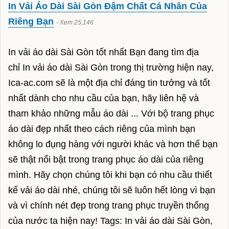
In Vải Áo Dài Sài Gòn Đậm Chất Cá Nhân Của
rượu whisky
Riêng Bạn
- Xem 25,146
rượu vodka
In vải áo dài Sài Gòn tốt nhất Bạn đang tìm địa
rượu chivas
chỉ In vải áo dài Sài Gòn trong thị trường hiện nay,
rượu ballantine
Ica-ac.com sẽ là một địa chỉ đáng tin tưởng và tốt
rượu hennessy
nhất dành cho nhu cầu của bạn, hãy liên hệ và
tham khảo những mẫu áo dài ... Với bộ trang phục
rượu jagermeister
áo dài đẹp nhất theo cách riêng của mình bạn
rượu macallan
không lo đụng hàng với người khác và hơn thế bạn
sẽ thật nổi bật trong trang phục áo dài của riêng
thiết bị spa
mình. Hãy chọn chúng tôi khi bạn có nhu cầu thiết
Thiết Bị Spa Minh Trí
kế vải áo dài nhé, chúng tôi sẽ luôn hết lòng vì bạn
485/2 Phan Văn Trị, Phường 5, Quận Gò
và vì chính nét đẹp trong trang phục truyền thống
Vấp, TpHCM
của nước ta hiện nay! Tags: In vải áo dài Sài Gòn,