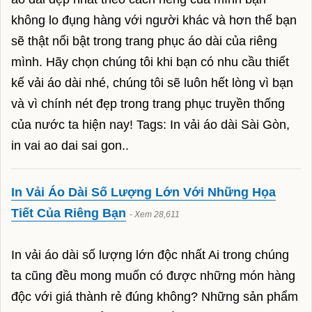
hải sản tươi sống
không lo đụng hàng với người khác và hơn thế bạn
sẽ thật nổi bật trong trang phục áo dài của riêng
Hải Sản Ông Giàu
mình. Hãy chọn chúng tôi khi bạn có nhu cầu thiết
80/28 Đường số 9, KP5, P. Hiệp Bình
kế vải áo dài nhé, chúng tôi sẽ luôn hết lòng vì bạn
Phước, Q. Thủ Đức, Tp HCM
và vì chính nét đẹp trong trang phục truyền thống
của nước ta hiện nay! Tags: In vải áo dài Sài Gòn,
Hotline: 0913.433.587 / 0903.732.293
in vai ao dai sai gon..
cua hoàng đế
cua huỳnh đế
In Vải Áo Dài Số Lượng Lớn Với Những Họa
cua cà mau
Tiết Của Riêng Bạn
- Xem 28,611
cua tuyết
In vải áo dài số lượng lớn độc nhất Ai trong chúng
cua đá biển
ta cũng đều mong muốn có được những món hàng
độc với giá thành rẻ đúng không? Những sản phẩm
tôm hùm alaska