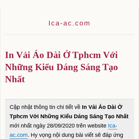
Ica-ac.com
vietnammoi.vn
Trang TTĐTTH Của công ty VietnewsCorp
In Vải Áo Dài Ở Tphcm Với
Lầu 3 - Compa Building - 293 Điện Biên
Những Kiểu Dáng Sáng Tạo
Phủ - Phường 15 - Bình Thạnh - TPHCM
Nhất
Hotline: 0938189222
Dự báo thời tiết
Cập nhật thông tin chi tiết về
In Vải Áo Dài Ở
Thời tiết hà nội
Tphcm Với Những Kiểu Dáng Sáng Tạo Nhất
Thời tiết đà nẵng
mới nhất ngày 28/09/2020 trên website
Ica-
ac.com
. Hy vọng nội dung bài viết sẽ đáp ứng
Thời tiết tphcm