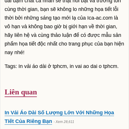
dài đậm chất cá nhân sẽ thật nổi bật và trường tồn
cùng thời gian, bạn sẽ không lo những họa tiết lỗi
giá bitcoin
thời bởi những sáng tạo mới lạ của Ica-ac.com là
giá gas
vô hạn và không bao giờ bị giới hạn về thời gian,
giá điện
hãy liên hệ và cùng thảo luận để có được mẫu sản
phẩm họa tiết độc nhất cho trang phục của bạn hiện
shop rượu vang
nay nhé!
shop rượu ngoại
Tags: In vải áo dài ở tphcm, in vai ao dai o tphcm.
bia nhập khẩu
Shop Rượu Vang / Rượu Ngoại / Bia Trái
Liên quan
Ngọt
181 Tân Hương, P.Tân Quý, Q.Tân Phú,
TP.HCM
In Vải Áo Dài Số Lượng Lớn Với Những Họa
Tiết Của Riêng Bạn
- Xem 28,611
Hotline: 0938.90.92.95