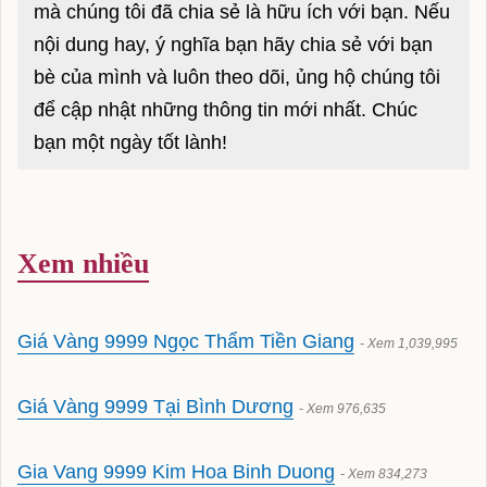
mà chúng tôi đã chia sẻ là hữu ích với bạn. Nếu
ghẹ sữa
nội dung hay, ý nghĩa bạn hãy chia sẻ với bạn
shop mỹ phẩm ohui
bè của mình và luôn theo dõi, ủng hộ chúng tôi
để cập nhật những thông tin mới nhất. Chúc
Shop Mỹ Phẩm Xíu Ohui
bạn một ngày tốt lành!
120/98/8 Thích Quảng Đức, Phường 5,
Quận Phú Nhuận, Tp.HCM
Hotline: 0937 22 07 83
Xem nhiều
mỹ phẩm ohui
ohui xanh
Giá Vàng 9999 Ngọc Thẩm Tiền Giang
- Xem 1,039,995
ohui hồng
Giá Vàng 9999 Tại Bình Dương
- Xem 976,635
son ohui
phấn ohui
Gia Vang 9999 Kim Hoa Binh Duong
- Xem 834,273