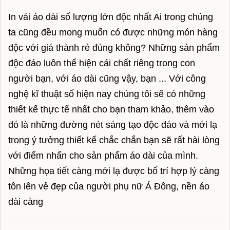
rượu vang pháp
In vải áo dài số lượng lớn độc nhất Ai trong chúng
ta cũng đều mong muốn có được những món hàng
rượu vang chile
độc với giá thành rẻ đúng không? Những sản phẩm
rượu vang ý
độc đáo luôn thể hiện cái chất riêng trong con
rượu vang đỏ
người bạn, với áo dài cũng vậy, bạn ... Với công
nghệ kĩ thuật số hiện nay chúng tôi sẽ có những
rượu vang trắng
thiết kế thực tế nhất cho bạn tham khảo, thêm vào
rượu vang đà lạt
đó là những đường nét sáng tạo độc đáo và mới lạ
rượu hàn quốc
trong ý tưởng thiết kế chắc chắn bạn sẽ rất hài lòng
với điểm nhấn cho sản phẩm áo dài của mình.
rượu nhật
Những họa tiết càng mới lạ được bố trí hợp lý càng
vodka men
tôn lên vẻ đẹp của người phụ nữ Á Đông, nền áo
rượu táo mèo
dài càng
rượu xo