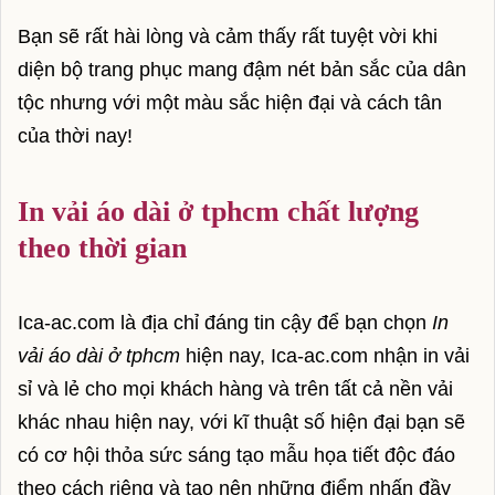
Bạn sẽ rất hài lòng và cảm thấy rất tuyệt vời khi
Đam mỹ hoàn
diện bộ trang phục mang đậm nét bản sắc của dân
Lịch cúp điện hôm nay
tộc nhưng với một màu sắc hiện đại và cách tân
Lịch cắt điện hà nội
của thời nay!
Lịch cúp điện bến tre
In vải áo dài ở tphcm chất lượng
Lịch cúp điện bình dương
theo thời gian
Lịch cúp điện trà vinh
vietnambiz.vn
Ica-ac.com là địa chỉ đáng tin cậy để bạn chọn
In
vải áo dài ở tphcm
hiện nay, Ica-ac.com nhận in vải
Trang TTĐTTH Của công ty VietnewsCorp
sỉ và lẻ cho mọi khách hàng và trên tất cả nền vải
Lầu 3 - Compa Building - 293 Điện Biên
khác nhau hiện nay, với kĩ thuật số hiện đại bạn sẽ
Phủ - Phường 15 - Bình Thạnh - TPHCM
có cơ hội thỏa sức sáng tạo mẫu họa tiết độc đáo
Hotline: 0938189222
theo cách riêng và tạo nên những điểm nhấn đầy