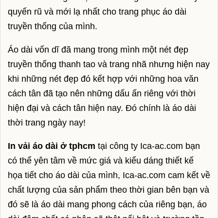
quyến rũ và mới lạ nhất cho trang phục áo dài
Giá vàng hôm nay
truyền thống của mình.
Giá lợn hơi
Áo dài vốn dĩ đã mang trong mình một nét đẹp
Giá xăng hôm nay
truyền thống thanh tao và trang nhã nhưng hiện nay
Tỷ giá usd
khi những nét đẹp đó kết hợp với những hoa văn
cách tân đã tạo nên những dấu ấn riêng với thời
Tỷ giá vcb
hiện đại và cách tân hiện nay. Đó chính là áo dài
Tỷ giá ngoại tệ
thời trang ngày nay!
Tỷ giá euro
In vải áo dài ở tphcm
tại công ty Ica-ac.com bạn
Giá cà phê hôm nay
có thể yên tâm về mức giá và kiểu dáng thiết kế
họa tiết cho áo dài của mình, Ica-ac.com cam kết về
Giá tiêu hôm nay
chất lượng của sản phẩm theo thời gian bên bạn và
Xổ số vietlott
đó sẽ là áo dài mang phong cách của riêng bạn, áo
Vietlott