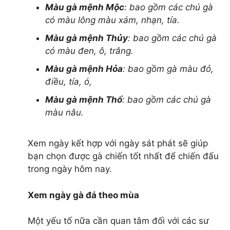
Màu gà mệnh Mộc
: bao gồm các chú gà
sá sùng khô
có màu lông màu xám, nhạn, tía.
bào ngư sống
bào ngư khô
Màu gà mệnh Thủy
: bao gồm các chú gà
bào ngư úc
có màu đen, ô, trắng.
bào ngư hàn quốc
Màu gà mệnh Hỏa
: bao gồm gà màu đỏ,
hải sâm biển
điều, tía, ó,
giá cá tầm
Màu gà mệnh Thổ
: bao gồm các chú gà
giá cá hồi
màu nâu.
giá cá lăng
giá cá thu
giá cá chép giòn
Xem ngày kết hợp với ngày sát phát sẽ giúp
giá cá bớp
bạn chọn được gà chiến tốt nhất để chiến đấu
giá cá mú
trong ngày hôm nay.
shop mỹ phẩm ohui
Shop Mỹ Phẩm Xíu Ohui
Xem ngày gà đá theo mùa
120/98/8 Thích Quảng Đức, Phường 5, Quận Phú
Nhuận, Tp.HCM
Một yếu tố nữa cần quan tâm đối với các sư
Hotline: 0937 22 07 83