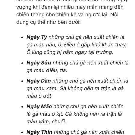
rượu vang pháp
vượng khí đem lại nhiều may mắn mang đến
rượu vang chile
chiến thắng cho chiến kê và ngược lại. Nội
rượu vang ý
dung cụ thể như bên dưới:
rượu vang đỏ
rượu vang trắng
Ngày Tý
những chú gà nên xuất chiến là
rượu vang đà lạt
gà màu nâu, ô. Điều ô gặp khó khăn thay,
rượu hàn quốc
Ô lùng cũng bị nằm ngay tại trường.
rượu nhật
Ngày Sửu
những chú gà nên xuất chiến là
vodka men
gà màu điều, tía.
rượu táo mèo
rượu xo
Ngày Dần
những chú gà nên xuất chiến là
rượu whisky
gà màu xám. Gà không nên ra trận là gà
rượu vodka
màu ô ướt
rượu chivas
Ngày Mão
những chú gà nên xuất chiến
rượu ballantine
là gà màu ô kịt. Gà không nên ra trận là
rượu hennessy
màu xám, chuối.
rượu jagermeister
rượu macallan
Ngày Thìn
những chú gà nên xuất chiến