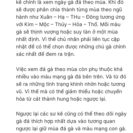
kê chính là xem ngày gà đá theo mùa. Khi đó
mỹ phẩm ohui
sẽ được phân chia thành từng mùa theo ngũ
ohui xanh
hành như Xuân – Hạ – THu – Đông tương ứng
ohui hồng
với Kim – Mộc – Thủy – Hỏa – Thổ. Mỗi màu
son ohui
gà sẽ thịnh vượng hoặc suy tàn ở một mùa
phấn ohui
nhất định. Vì thế chủ nhân phải liên tục cập
kem chống nắng ohui
nhật để có thể chọn được những chú gà chính
sữa rửa mặt ohui
xác nhất để đem ra trận.
ohui the first
mỹ phẩm whoo
Việc xem đá gà theo mùa còn phụ thuộc khá
son whoo
nhiều vào màu mạng gà đá bên trên. Và từ đó
đông trùng hạ thảo
sẽ ra những tình trạng khinh nhờn hoặc tương
hải sản tươi sống
vũ. Vì thế mà có thể giảm thiểu hoặc chuyển
mỹ phẩm ohui
hóa từ cát thành hung hoặc ngược lại.
thiết bị spa
Ngược lại các sư kê cũng có thể theo dõi ngày
gà đá thích hợp nhất dựa vào tương quan
ngược lại giữ mùa đá gà và màu mạng con gà.