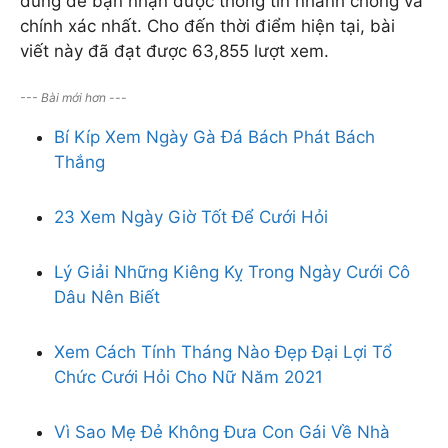
dung để bạn nhận được thông tin nhanh chóng và
Tử vi hàng ngày
chính xác nhất. Cho đến thời điểm hiện tại, bài
Tử vi 12 con giáp
viết này đã đạt được 63,855 lượt xem.
Bách hợp
Đam mỹ
--- Bài mới hơn ---
Truyện tranh đam mỹ
Đam mỹ hoàn
Bí Kíp Xem Ngày Gà Đá Bách Phát Bách
Lịch cúp điện hôm nay
Thắng
Lịch cắt điện hà nội
Lịch cúp điện bến tre
23 Xem Ngày Giờ Tốt Để Cưới Hỏi
Lịch cúp điện bình dương
Lịch cúp điện trà vinh
Lý Giải Những Kiêng Kỵ Trong Ngày Cưới Cô
vietnambiz.vn
Dâu Nên Biết
Trang TTĐTTH Của công ty VietnewsCorp
Lầu 3 - Compa Building - 293 Điện Biên Phủ -
Xem Cách Tính Tháng Nào Đẹp Đại Lợi Tổ
Phường 15 - Bình Thạnh - TPHCM
Chức Cưới Hỏi Cho Nữ Năm 2021
Hotline: 0938189222
Giá vàng hôm nay
Vì Sao Mẹ Đẻ Không Đưa Con Gái Về Nhà
Giá lợn hơi