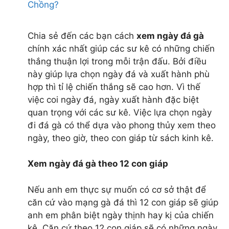
Chồng?
Giá xăng hôm nay
Tỷ giá usd
Tỷ giá vcb
Chia sẻ đến các bạn cách
xem ngày đá gà
Tỷ giá ngoại tệ
chính xác nhất giúp các sư kê có những chiến
Tỷ giá euro
thắng thuận lợi trong mỗi trận đấu. Bởi điều
Giá cà phê hôm nay
này giúp lựa chọn ngày đá và xuất hành phù
Giá tiêu hôm nay
hợp thì tỉ lệ chiến thắng sẽ cao hơn. Vì thế
Xổ số vietlott
việc coi ngày đá, ngày xuất hành đặc biệt
Vietlott
quan trọng với các sư kê. Việc lựa chọn ngày
giá bitcoin
đi đá gà có thể dựa vào phong thủy xem theo
giá gas
ngày, theo giờ, theo con giáp từ sách kinh kê.
giá điện
shop rượu vang
Xem ngày đá gà theo 12 con giáp
shop rượu ngoại
bia nhập khẩu
Nếu anh em thực sự muốn có cơ sở thật để
Shop Rượu Vang / Rượu Ngoại / Bia Trái Ngọt
căn cứ vào mạng gà đá thì 12 con giáp sẽ giúp
181 Tân Hương, P.Tân Quý, Q.Tân Phú, TP.HCM
anh em phân biệt ngày thịnh hay kị của chiến
Hotline: 0938.90.92.95
kê. Căn cứ theo 12 con giáp sẽ có những ngày