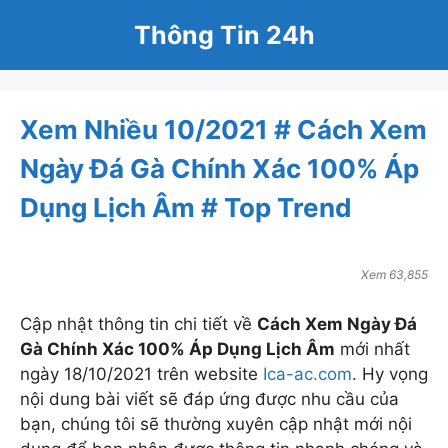
Skip
Thông Tin 24h
to
content
vietnammoi.vn
Trang TTĐTTH Của công ty VietnewsCorp
Xem Nhiều 10/2021 # Cách Xem
Lầu 3 - Compa Building - 293 Điện Biên Phủ -
Phường 15 - Bình Thạnh - TPHCM
Ngày Đá Gà Chính Xác 100% Áp
Hotline: 0938189222
Dụng Lịch Âm # Top Trend
Dự báo thời tiết
Thời tiết hà nội
Thời tiết đà nẵng
Xem 63,855
Thời tiết tphcm
Giá vàng hôm nay
Cập nhật thông tin chi tiết về
Cách Xem Ngày Đá
Giá lợn hơi
Gà Chính Xác 100% Áp Dụng Lịch Âm
mới nhất
Giá xăng hôm nay
ngày 18/10/2021 trên website
Ica-ac.com
. Hy vọng
Xổ số miền bắc
nội dung bài viết sẽ đáp ứng được nhu cầu của
Xổ số miền nam
bạn, chúng tôi sẽ thường xuyên cập nhật mới nội
Tử vi hôm nay