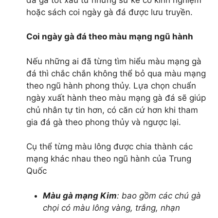
tôm tích
hoặc sách coi ngày gà đá được lưu truyền.
ghẹ sữa
tôm hùm canada
Coi ngày gà đá theo màu mạng ngũ hành
tôm hùm alaska
tôm hùm đất
Nếu những ai đã từng tìm hiểu màu mạng gà
tôm hùm bông
đá thì chắc chắn không thể bỏ qua màu mạng
tôm hùm baby
theo ngũ hành phong thủy. Lựa chọn chuẩn
tôm hùm xanh
ngày xuất hành theo màu mạng gà đá sẽ giúp
cua hoàng đế
chủ nhân tự tin hơn, có căn cứ hơn khi tham
cua alaska
gia đá gà theo phong thủy và ngược lại.
cua canada
cua huỳnh đế
Cụ thể từng màu lông được chia thành các
cua cà mau
mạng khác nhau theo ngũ hành của Trung
tôm càng xanh
Quốc
tôm càng sông
ốc vòi voi
Màu gà mạng Kim
: bao gồm các chú gà
tu hài canada
chọi có màu lông vàng, trắng, nhạn
sá sùng tươi