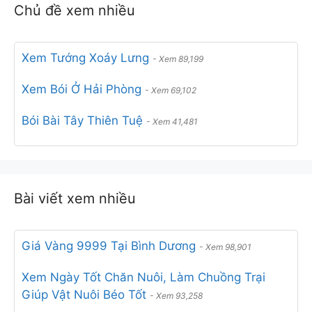
Chủ đề xem nhiều
Xem Tướng Xoáy Lưng
- Xem 89,199
Xem Bói Ở Hải Phòng
- Xem 69,102
Bói Bài Tây Thiên Tuệ
- Xem 41,481
Xem Ngày Tốt Cho Tuổi Tân Dậu
- Xem 29,403
Xem Ngày Tốt Cho Tuổi Kỷ Tỵ
- Xem 25,938
Bài viết xem nhiều
Xem Ngày Tốt Chuyển Phòng Làm Việc
- Xem
19,107
Giá Vàng 9999 Tại Bình Dương
- Xem 98,901
Xem Tuoi Anh Em Xung Khac
- Xem 16,929
Xem Ngày Tốt Chăn Nuôi, Làm Chuồng Trại
Địa Chỉ Xem Bói Ở Đà Nẵng
Giúp Vật Nuôi Béo Tốt
- Xem 93,258
- Xem 13,464