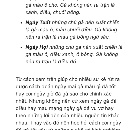
Đức, Tp HCM
gà màu ô chò. Gà không nên ra trận là
Hotline: 0913.433.587 / 0903.732.293
xanh, điều, chuối bông.
cua hoàng đế
Ngày Tuất
những chú gà nên xuất chiến
cua huỳnh đế
là gà màu ô, màu chuối điều. Gà không
cua cà mau
nên ra trận là màu gà bông ngũ sắc.
cua tuyết
Ngày Hợi
những chú gà nên xuất chiến là
cua đá biển
gà màu ô, điều xanh, ô bông. Gà không
tôm hùm alaska
nên ra trận là điều đỏ.
tôm hùm
tôm càng xanh
ốc vòi voi
Từ cách xem trên giúp cho nhiều sư kê rút ra
sá sùng
được cách đoán ngày mai gà màu gì đá tốt
bào ngư
hay coi ngày giờ đá gà sao cho chính xác
hải sâm
nhất. Nhưng không nên cứ xem ngày gà đá
cua cốm
điều hay màu mạng ngày gà đá vu vơ hay
cá anh vũ
theo những lời đồn của nhiều nguồn tin khác
tôm mũ ni
nhau. Thay vào đó nên học hỏi cách coi ngày
tôm sú biển
đá gà tốt xấu từ những sư kê có kinh nghiệm