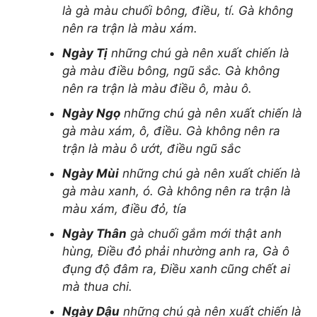
thiết bị spa
là gà màu chuối bông, điều, tí. Gà không
Thiết Bị Spa Minh Trí
nên ra trận là màu xám.
485/2 Phan Văn Trị, Phường 5, Quận Gò Vấp,
Ngày Tị
những chú gà nên xuất chiến là
TpHCM
gà màu điều bông, ngũ sắc. Gà không
Hotline: 0946.623.537
nên ra trận là màu điều ô, màu ô.
giường spa
Ngày Ngọ
những chú gà nên xuất chiến là
giường gội đầu
gà màu xám, ô, điều. Gà không nên ra
máy soi da
trận là màu ô ướt, điều ngũ sắc
máy xông mặt
máy triệt lông
Ngày Mùi
những chú gà nên xuất chiến là
ghế massage foot
gà màu xanh, ó. Gà không nên ra trận là
máy hút mụn
màu xám, điều đỏ, tía
máy điện di
Ngày Thân
gà chuối gắm mới thật anh
vi kim tảo biển
hùng, Điều đỏ phải nhường anh ra, Gà ô
cây nặn mụn
đụng độ đâm ra, Điều xanh cũng chết ai
hải sản tươi sống
mà thua chi.
Hải Sản Ông Giàu
80/28 Đường số 9, KP5, P. Hiệp Bình Phước, Q. Thủ
Ngày Dậu
những chú gà nên xuất chiến là