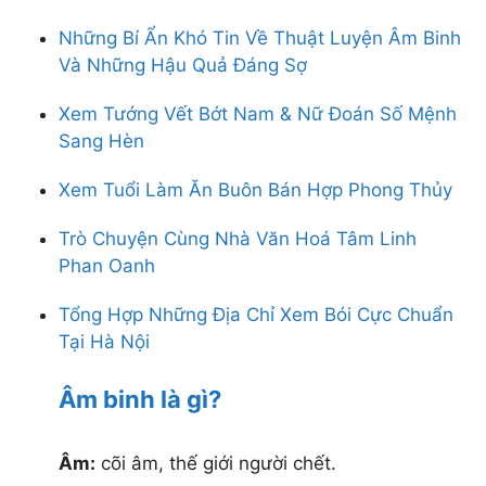
mỹ phẩm ohui
Những Bí Ẩn Khó Tin Về Thuật Luyện Âm Binh
ohui xanh
Và Những Hậu Quả Đáng Sợ
ohui hồng
son ohui
Xem Tướng Vết Bớt Nam & Nữ Đoán Số Mệnh
phấn ohui
Sang Hèn
kem chống nắng ohui
sữa rửa mặt ohui
Xem Tuổi Làm Ăn Buôn Bán Hợp Phong Thủy
ohui the first
Trò Chuyện Cùng Nhà Văn Hoá Tâm Linh
mỹ phẩm whoo
Phan Oanh
son whoo
đông trùng hạ thảo
Tổng Hợp Những Địa Chỉ Xem Bói Cực Chuẩn
hải sản tươi sống
Tại Hà Nội
mỹ phẩm ohui
thiết bị spa
Âm binh là gì?
Âm:
cõi âm, thế giới người chết.