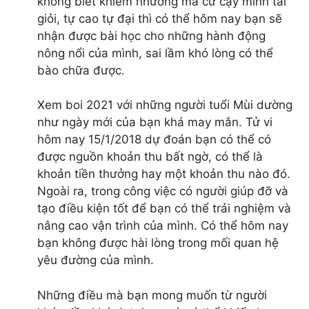
không biết khiêm nhường mà cứ cậy mình tài
Đức, Tp HCM
giỏi, tự cao tự đại thì có thể hôm nay bạn sẽ
Hotline: 0913.433.587 / 0903.732.293
nhận được bài học cho những hành động
cua hoàng đế
nông nổi của mình, sai lầm khó lòng có thể
cua huỳnh đế
bào chữa được.
cua cà mau
cua tuyết
Xem boi 2021 với những người tuổi Mùi dường
cua đá biển
như ngày mới của bạn khá may mắn. Tử vi
tôm hùm alaska
hôm nay 15/1/2018 dự đoán bạn có thể có
tôm hùm
được nguồn khoản thu bất ngờ, có thể là
tôm càng xanh
khoản tiền thưởng hay một khoản thu nào đó.
ốc vòi voi
Ngoài ra, trong công việc có người giúp đỡ và
sá sùng
tạo điều kiện tốt để bạn có thể trải nghiệm và
bào ngư
nâng cao vận trình của mình. Có thể hôm nay
hải sâm
bạn không được hài lòng trong mối quan hệ
cua cốm
yêu đường của mình.
cá anh vũ
tôm mũ ni
Những điều mà bạn mong muốn từ người
tôm sú biển