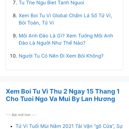
Tu The Ngu Biet Tanh Nguoi
Giá xăng hôm nay
Tỷ giá usd
Xem Boi Tu Vi Global Chấm Lá Số Tử Vi,
Tỷ giá vcb
Bói Toán, Tử Vi
Tỷ giá ngoại tệ
Tỷ giá euro
Môi Anh Đào Là Gì? Xem Tướng Môi Anh
Giá cà phê hôm nay
Đào Là Người Như Thế Nào?
Giá tiêu hôm nay
Xổ số vietlott
Người Tu Có Nên Đi Xem Bói Không?
Vietlott
giá bitcoin
giá gas
giá điện
shop rượu vang
Xem Boi Tu Vi Thu 2 Ngay 15 Thang 1
shop rượu ngoại
Cho Tuoi Ngo Va Mui By Lan Hương
bia nhập khẩu
Shop Rượu Vang / Rượu Ngoại / Bia Trái Ngọt
--- Bài mới hơn ---
181 Tân Hương, P.Tân Quý, Q.Tân Phú, TP.HCM
Hotline: 0938.90.92.95
Tử Vi Tuổi Mùi Năm 2021 Tài Vận “gõ Cửa”, Sự