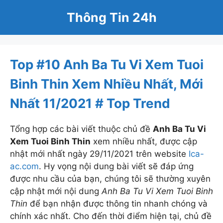
Skip
Thông Tin 24h
to
content
vietnammoi.vn
Trang TTĐTTH Của công ty VietnewsCorp
Top #10 Anh Ba Tu Vi Xem Tuoi
Lầu 3 - Compa Building - 293 Điện Biên Phủ -
Phường 15 - Bình Thạnh - TPHCM
Binh Thin Xem Nhiều Nhất, Mới
Hotline: 0938189222
Nhất 11/2021 # Top Trend
Dự báo thời tiết
Thời tiết hà nội
Thời tiết đà nẵng
Tổng hợp các bài viết thuộc chủ đề
Anh Ba Tu Vi
Thời tiết tphcm
Xem Tuoi Binh Thin
xem nhiều nhất, được cập
Giá vàng hôm nay
nhật mới nhất ngày 29/11/2021 trên website
Ica-
Giá lợn hơi
ac.com
. Hy vọng nội dung bài viết sẽ đáp ứng
Giá xăng hôm nay
được nhu cầu của bạn, chúng tôi sẽ thường xuyên
Xổ số miền bắc
cập nhật mới nội dung
Anh Ba Tu Vi Xem Tuoi Binh
Xổ số miền nam
Thin
để bạn nhận được thông tin nhanh chóng và
Tử vi hôm nay
chính xác nhất. Cho đến thời điểm hiện tại, chủ đề