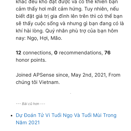
khác đều khó đạt được và có thể khiến bạn
tôm tích
cảm thấy hơi mất cảm hứng. Tuy nhiên, nếu
ghẹ sữa
biết đặt giá trị gia đình lên trên thì có thể bạn
tôm hùm canada
sẽ thấy cuộc sống và nhưng gì bạn đang có là
tôm hùm alaska
khí hài lòng. Quý nhân phù trợ của bạn hôm
tôm hùm đất
nay: Ngọ, Hợi, Mão.
tôm hùm bông
tôm hùm baby
12
connections,
0
recommendations,
76
tôm hùm xanh
honor points.
cua hoàng đế
cua alaska
Joined APSense since, May 2nd, 2021, From
cua canada
chúng tôi Vietnam.
cua huỳnh đế
cua cà mau
tôm càng xanh
--- Bài cũ hơn ---
tôm càng sông
Dự Đoán Tử Vi Tuổi Ngọ Và Tuổi Mùi Trong
ốc vòi voi
Năm 2021
tu hài canada
sá sùng tươi