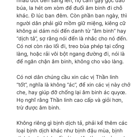
nhau đốt đèn sáng lên, họ cầm gậy gộc dao
búa, la hét om xòm để đuổi âm binh đi chỗ
khác. Đ lúc ban đêm. Còn phần ban ngày, thì
người dân phải giữ mồm giữ miệng, kiêng cữ
không ai dám nói đến danh từ “âm binh” hay
“dịch tả”, sợ rằng nói đến là nhắc cho nó đến.
Có nơi còn rào lối đi, treo bùa phép tại cổng
làng, hoặc rải vôi bột ngang đường đi, nói là
để ngăn chận âm binh, không cho vào làng.
Có nơi dân chúng cầu xin các vị Thần linh
“tốt”, nghĩa là không “ác”, để xin các vị này chở
che, hay giúp đỡ chống lại âm binh ác quyœ.
Họ nghĩ rằng Thần linh cao cấp và giỏi hơn,
trừ được âm binh.
Không riêng gì bịnh dịch tả, phải kể thêm các
loại bịnh dịch khác như bịnh đậu mùa, bịnh