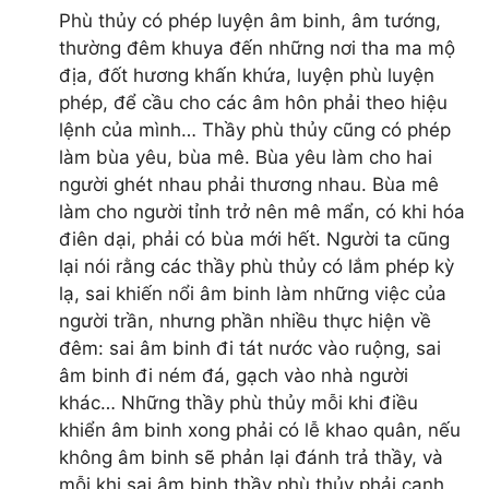
Phù thủy có phép luyện âm binh, âm tướng,
thường đêm khuya đến những nơi tha ma mộ
địa, đốt hương khấn khứa, luyện phù luyện
phép, để cầu cho các âm hôn phải theo hiệu
lệnh của mình… Thầy phù thủy cũng có phép
làm bùa yêu, bùa mê. Bùa yêu làm cho hai
người ghét nhau phải thương nhau. Bùa mê
làm cho người tỉnh trở nên mê mẩn, có khi hóa
điên dại, phải có bùa mới hết. Người ta cũng
lại nói rằng các thầy phù thủy có lắm phép kỳ
lạ, sai khiến nổi âm binh làm những việc của
người trần, nhưng phần nhiều thực hiện về
đêm: sai âm binh đi tát nước vào ruộng, sai
âm binh đi ném đá, gạch vào nhà người
khác… Những thầy phù thủy mỗi khi điều
khiển âm binh xong phải có lễ khao quân, nếu
không âm binh sẽ phản lại đánh trả thầy, và
mỗi khi sai âm binh thầy phù thủy phải canh