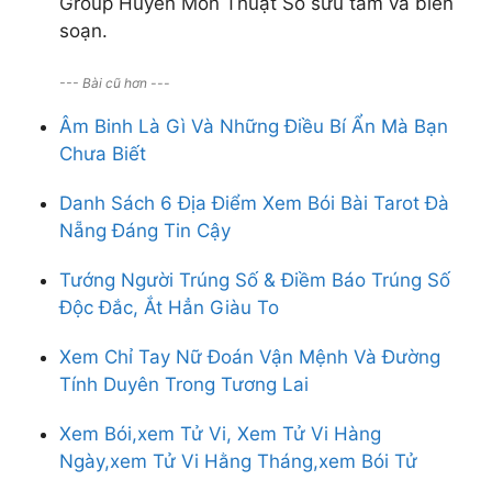
Group Huyền Môn Thuật Số sưu tầm và biên
soạn.
--- Bài cũ hơn ---
Âm Binh Là Gì Và Những Điều Bí Ẩn Mà Bạn
Chưa Biết
Danh Sách 6 Địa Điểm Xem Bói Bài Tarot Đà
Nẵng Đáng Tin Cậy
Tướng Người Trúng Số & Điềm Báo Trúng Số
Độc Đắc, Ắt Hẳn Giàu To
Xem Chỉ Tay Nữ Đoán Vận Mệnh Và Đường
Tính Duyên Trong Tương Lai
Xem Bói,xem Tử Vi, Xem Tử Vi Hàng
Ngày,xem Tử Vi Hằng Tháng,xem Bói Tử