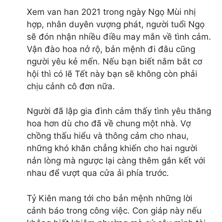
thiết bị spa
Xem van han 2021 trong ngày Ngọ Mùi nhị
Thiết Bị Spa Minh Trí
hợp, nhân duyên vượng phát, người tuổi Ngọ
485/2 Phan Văn Trị, Phường 5, Quận Gò Vấp,
sẽ đón nhận nhiều điều may mắn về tình cảm.
TpHCM
Vận đào hoa nở rộ, bản mệnh đi đâu cũng
Hotline: 0946.623.537
người yêu kẻ mến. Nếu bạn biết nắm bắt cơ
giường spa
hội thì có lẽ Tết này bạn sẽ không còn phải
giường gội đầu
chịu cảnh cô đơn nữa.
máy soi da
máy xông mặt
Người đã lập gia đình cảm thấy tình yêu thăng
máy triệt lông
hoa hơn dù cho đã về chung một nhà. Vợ
ghế massage foot
chồng thấu hiểu và thông cảm cho nhau,
máy hút mụn
những khó khăn chẳng khiến cho hai người
máy điện di
nản lòng mà ngược lại càng thêm gắn kết với
vi kim tảo biển
nhau để vượt qua cửa ải phía trước.
cây nặn mụn
hải sản tươi sống
Tỷ Kiên mang tới cho bản mệnh những lời
Hải Sản Ông Giàu
cảnh báo trong công việc. Con giáp này nếu
80/28 Đường số 9, KP5, P. Hiệp Bình Phước, Q. Thủ