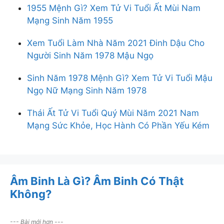
1955 Mệnh Gì? Xem Tử Vi Tuổi Ất Mùi Nam
sá sùng khô
Mạng Sinh Năm 1955
bào ngư sống
bào ngư khô
Xem Tuổi Làm Nhà Năm 2021 Đinh Dậu Cho
bào ngư úc
Người Sinh Năm 1978 Mậu Ngọ
bào ngư hàn quốc
hải sâm biển
Sinh Năm 1978 Mệnh Gì? Xem Tử Vi Tuổi Mậu
giá cá tầm
Ngọ Nữ Mạng Sinh Năm 1978
giá cá hồi
giá cá lăng
Thái Ất Tử Vi Tuổi Quý Mùi Năm 2021 Nam
giá cá thu
Mạng Sức Khỏe, Học Hành Có Phần Yếu Kém
giá cá chép giòn
giá cá bớp
giá cá mú
shop mỹ phẩm ohui
Âm Binh Là Gì? Âm Binh Có Thật
Shop Mỹ Phẩm Xíu Ohui
Không?
120/98/8 Thích Quảng Đức, Phường 5, Quận Phú
Nhuận, Tp.HCM
--- Bài mới hơn ---
Hotline: 0937 22 07 83