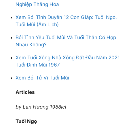
rượu vang pháp
Nghiệp Thăng Hoa
rượu vang chile
Xem Bói Tình Duyên 12 Con Giáp: Tuổi Ngọ,
rượu vang ý
Tuổi Mùi (Âm Lịch)
rượu vang đỏ
rượu vang trắng
Bói Tình Yêu Tuổi Mùi Và Tuổi Thân Có Hợp
rượu vang đà lạt
Nhau Không?
rượu hàn quốc
rượu nhật
Xem Tuổi Xông Nhà Xông Đất Đầu Năm 2021
vodka men
Tuổi Đinh Mùi 1967
rượu táo mèo
rượu xo
Xem Bói Tử Vi Tuổi Mùi
rượu whisky
rượu vodka
Articles
rượu chivas
rượu ballantine
by Lan Hương 1988ict
rượu hennessy
rượu jagermeister
Tuổi Ngọ
rượu macallan