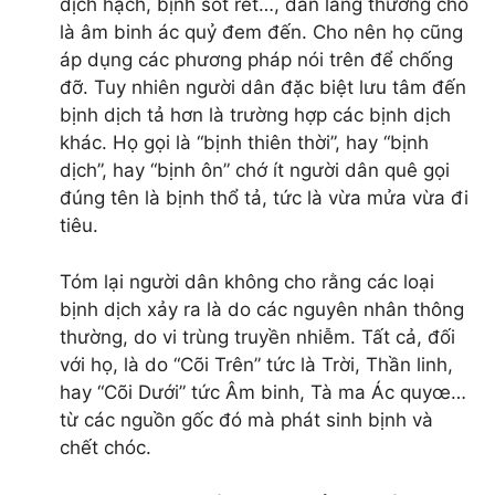
dịch hạch, bịnh sốt rét…, dân làng thường cho
là âm binh ác quỷ đem đến. Cho nên họ cũng
áp dụng các phương pháp nói trên để chống
đỡ. Tuy nhiên người dân đặc biệt lưu tâm đến
bịnh dịch tả hơn là trường hợp các bịnh dịch
khác. Họ gọi là “bịnh thiên thời”, hay “bịnh
dịch”, hay “bịnh ôn” chớ ít người dân quê gọi
đúng tên là bịnh thổ tả, tức là vừa mửa vừa đi
tiêu.
Tóm lại người dân không cho rằng các loại
bịnh dịch xảy ra là do các nguyên nhân thông
thường, do vi trùng truyền nhiễm. Tất cả, đối
với họ, là do “Cõi Trên” tức là Trời, Thần linh,
hay “Cõi Dưới” tức Âm binh, Tà ma Ác quyœ…
từ các nguồn gốc đó mà phát sinh bịnh và
chết chóc.