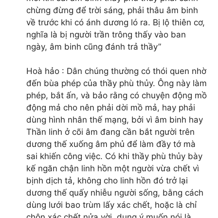
chừng đừng để trời sáng, phải thâu âm binh
về trước khi có ánh dương ló ra. Bị lộ thiên cơ,
nghĩa là bị người trần trông thấy vào ban
ngày, âm binh cũng đánh trả thầy”
Hoà hảo : Dân chúng thường có thói quen nhờ
đến bùa phép của thầy phù thủy. Ông này làm
phép, bắt ấn, và bảo rằng có chuyện động mồ
động mả cho nên phải dời mồ mả, hay phải
dùng hình nhân thế mạng, bởi vì âm binh hay
Thần linh ở cõi âm đang cần bắt người trên
dương thế xuống âm phủ để làm đầy tớ mà
sai khiến công việc. Có khi thầy phù thủy bày
kế ngăn chận linh hồn một người vừa chết vì
bịnh dịch tả, không cho linh hồn đó trở lại
dương thế quấy nhiễu người sống, bằng cách
dùng lưới bao trùm lấy xác chết, hoặc là chỉ
chôn xác chết nửa vời, dụng ý muốn nói là