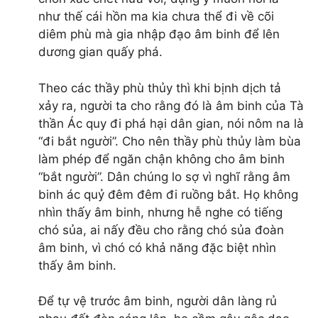
như thế cái hồn ma kia chưa thể đi về cõi
diêm phù mà gia nhập đạo âm binh để lên
dương gian quấy phá.
Theo các thầy phù thủy thì khi bịnh dịch tả
xảy ra, người ta cho rằng đó là âm binh của Tà
thần Ác quy đi phá hại dân gian, nói nôm na là
“đi bắt người”. Cho nên thầy phù thủy làm bùa
làm phép để ngăn chận không cho âm binh
“bắt người”. Dân chúng lo sợ vì nghĩ rằng âm
binh ác quỷ đêm đêm đi ruồng bắt. Họ không
nhìn thấy âm binh, nhưng hễ nghe có tiếng
chó sủa, ai nấy đều cho rằng chó sủa đoàn
âm binh, vì chó có khả năng đặc biệt nhìn
thấy âm binh.
Để tự vệ trước âm binh, người dân làng rủ