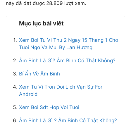
Tử vi hàng ngày
này đã đạt được 28.809 lượt xem.
Tử vi 12 con giáp
Bách hợp
Mục lục bài viết
Đam mỹ
Truyện tranh đam mỹ
Đam mỹ hoàn
Xem Boi Tu Vi Thu 2 Ngay 15 Thang 1 Cho
Lịch cúp điện hôm nay
Tuoi Ngo Va Mui By Lan Hương
Lịch cắt điện hà nội
Âm Binh Là Gì? Âm Binh Có Thật Không?
Lịch cúp điện bến tre
Lịch cúp điện bình dương
Bí Ẩn Về Âm Binh
Lịch cúp điện trà vinh
vietnambiz.vn
Xem Tu Vi Tron Doi Lịch Vạn Sự For
Trang TTĐTTH Của công ty VietnewsCorp
Android
Lầu 3 - Compa Building - 293 Điện Biên Phủ -
Phường 15 - Bình Thạnh - TPHCM
Xem Boi Sdt Hop Voi Tuoi
Hotline: 0938189222
Giá vàng hôm nay
Âm Binh Là Gì ? Âm Binh Có Thật Không?
Giá lợn hơi